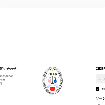
問い合わせ
CID
bassador
ラボ
引
利
ソー