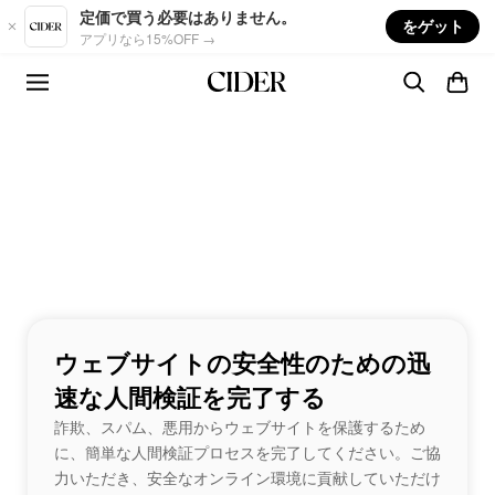
Skip to main content
定価で買う必要はありません。
をゲット
アプリなら15%OFF →
ウェブサイトの安全性のための迅
速な人間検証を完了する
詐欺、スパム、悪用からウェブサイトを保護するため
に、簡単な人間検証プロセスを完了してください。ご協
力いただき、安全なオンライン環境に貢献していただけ