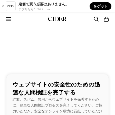
Skip to main content
定価で買う必要はありません。
をゲット
アプリなら15%OFF →
ウェブサイトの安全性のための迅
速な人間検証を完了する
詐欺、スパム、悪用からウェブサイトを保護するため
に、簡単な人間検証プロセスを完了してください。ご協
力いただき、安全なオンライン環境に貢献していただけ