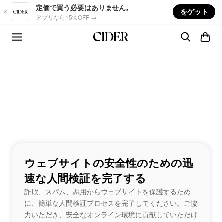
Skip to main content
定価で買う必要はありません。
をゲット
アプリなら15%OFF →
ウェブサイトの安全性のための迅
速な人間検証を完了する
詐欺、スパム、悪用からウェブサイトを保護するため
に、簡単な人間検証プロセスを完了してください。ご協
力いただき、安全なオンライン環境に貢献していただけ