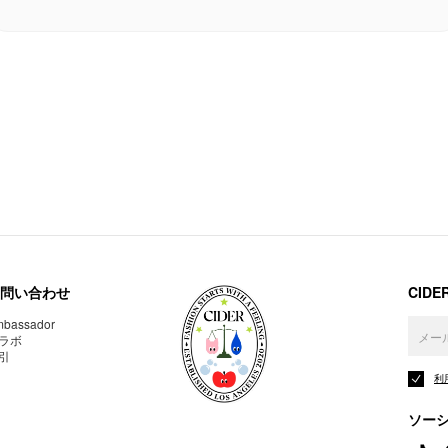
問い合わせ
CID
bassador
ラボ
引
利
ソー