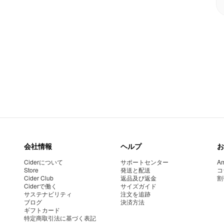
会社情報
ヘルプ
お
Ciderについて
サポートセンター
Am
Store
発送と配送
コ
Cider Club
返品及び返金
割
Ciderで働く
サイズガイド
サステナビリティ
注文を追跡
ブログ
決済方法
ギフトカード
特定商取引法に基づく表記