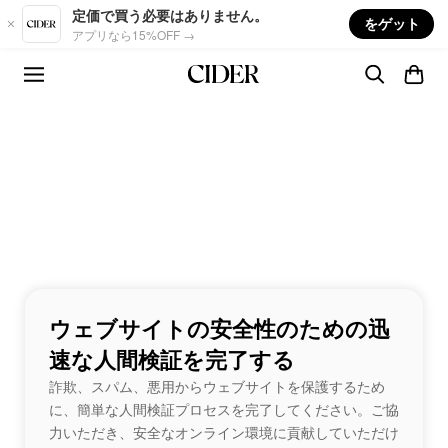
Skip to main content
定価で買う必要はありません。
をゲット
アプリなら15%OFF →
ウェブサイトの安全性のための迅
速な人間検証を完了する
詐欺、スパム、悪用からウェブサイトを保護するため
に、簡単な人間検証プロセスを完了してください。ご協
力いただき、安全なオンライン環境に貢献していただけ