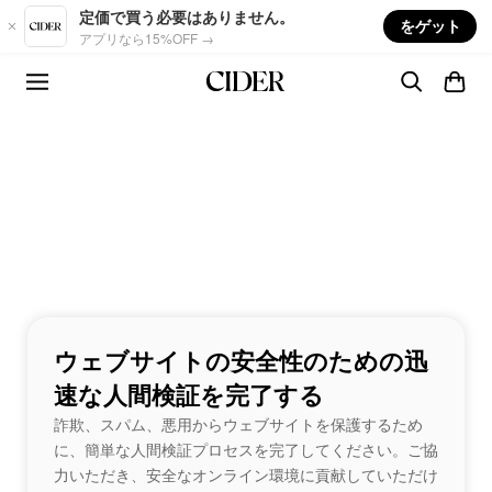
Skip to main content
定価で買う必要はありません。
をゲット
アプリなら15%OFF →
ウェブサイトの安全性のための迅
速な人間検証を完了する
詐欺、スパム、悪用からウェブサイトを保護するため
に、簡単な人間検証プロセスを完了してください。ご協
力いただき、安全なオンライン環境に貢献していただけ