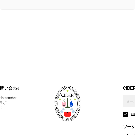
問い合わせ
CID
bassador
ラボ
引
利
ソー