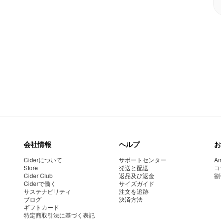
会社情報
ヘルプ
お
Ciderについて
サポートセンター
Am
Store
発送と配送
コ
Cider Club
返品及び返金
割
Ciderで働く
サイズガイド
サステナビリティ
注文を追跡
ブログ
決済方法
ギフトカード
特定商取引法に基づく表記