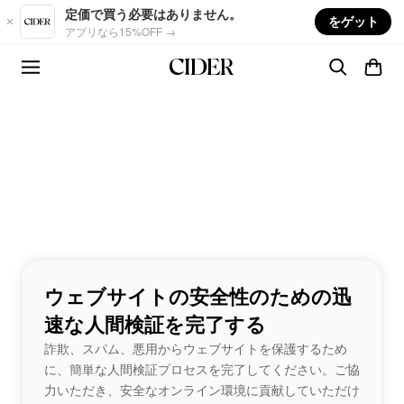
Skip to main content
定価で買う必要はありません。
をゲット
アプリなら15%OFF →
ウェブサイトの安全性のための迅
速な人間検証を完了する
詐欺、スパム、悪用からウェブサイトを保護するため
に、簡単な人間検証プロセスを完了してください。ご協
力いただき、安全なオンライン環境に貢献していただけ