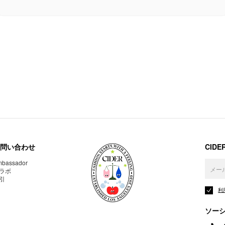
問い合わせ
CID
bassador
ラボ
引
利
ソー