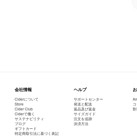
会社情報
ヘルプ
お
Ciderについて
サポートセンター
Am
Store
発送と配送
コ
Cider Club
返品及び返金
割
Ciderで働く
サイズガイド
サステナビリティ
注文を追跡
ブログ
決済方法
ギフトカード
特定商取引法に基づく表記