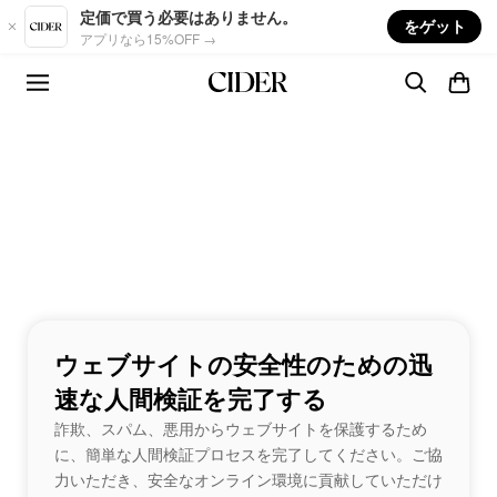
Skip to main content
定価で買う必要はありません。
をゲット
アプリなら15%OFF →
ウェブサイトの安全性のための迅
速な人間検証を完了する
詐欺、スパム、悪用からウェブサイトを保護するため
に、簡単な人間検証プロセスを完了してください。ご協
力いただき、安全なオンライン環境に貢献していただけ