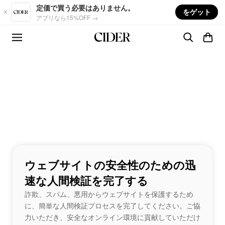
Skip to main content
定価で買う必要はありません。
をゲット
アプリなら15%OFF →
ウェブサイトの安全性のための迅
速な人間検証を完了する
詐欺、スパム、悪用からウェブサイトを保護するため
に、簡単な人間検証プロセスを完了してください。ご協
力いただき、安全なオンライン環境に貢献していただけ