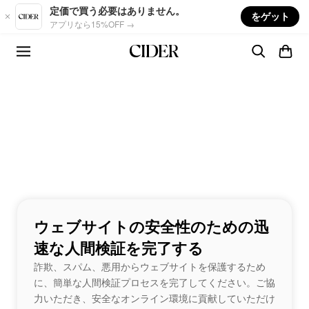
Skip to main content
定価で買う必要はありません。
をゲット
アプリなら15%OFF →
ウェブサイトの安全性のための迅
速な人間検証を完了する
詐欺、スパム、悪用からウェブサイトを保護するため
に、簡単な人間検証プロセスを完了してください。ご協
力いただき、安全なオンライン環境に貢献していただけ