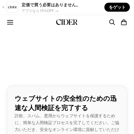
Skip to main content
定価で買う必要はありません。
をゲット
アプリなら15%OFF →
ウェブサイトの安全性のための迅
速な人間検証を完了する
詐欺、スパム、悪用からウェブサイトを保護するため
に、簡単な人間検証プロセスを完了してください。ご協
力いただき、安全なオンライン環境に貢献していただけ