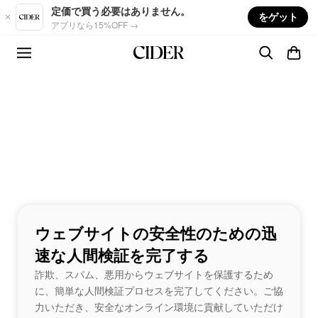
Skip to main content
定価で買う必要はありません。
をゲット
アプリなら15%OFF →
ウェブサイトの安全性のための迅
速な人間検証を完了する
詐欺、スパム、悪用からウェブサイトを保護するため
に、簡単な人間検証プロセスを完了してください。ご協
力いただき、安全なオンライン環境に貢献していただけ