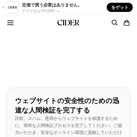
Skip to main content
定価で買う必要はありません。
をゲット
アプリなら15%OFF →
ウェブサイトの安全性のための迅
速な人間検証を完了する
詐欺、スパム、悪用からウェブサイトを保護するため
に、簡単な人間検証プロセスを完了してください。ご協
力いただき、安全なオンライン環境に貢献していただけ