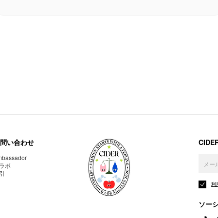
問い合わせ
CID
bassador
ラボ
引
利
ソー