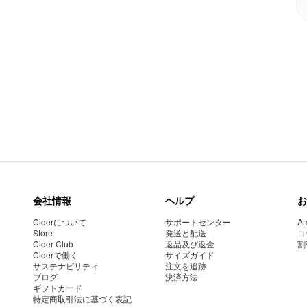
会社情報
ヘルプ
お
Ciderについて
サポートセンター
Am
Store
発送と配送
コ
Cider Club
返品及び返金
割
Ciderで働く
サイズガイド
サステナビリティ
注文を追跡
ブログ
決済方法
ギフトカード
特定商取引法に基づく表記