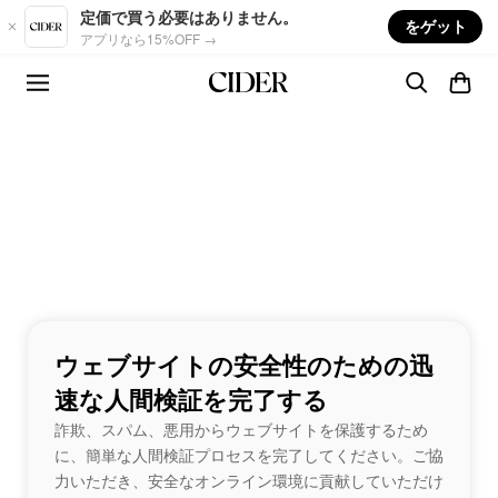
Skip to main content
定価で買う必要はありません。
をゲット
アプリなら15%OFF →
ウェブサイトの安全性のための迅
速な人間検証を完了する
詐欺、スパム、悪用からウェブサイトを保護するため
に、簡単な人間検証プロセスを完了してください。ご協
力いただき、安全なオンライン環境に貢献していただけ