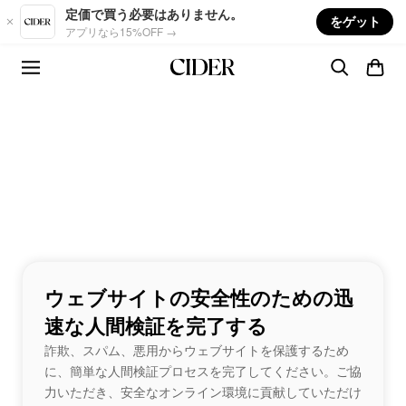
Skip to main content
定価で買う必要はありません。
をゲット
アプリなら15%OFF →
ウェブサイトの安全性のための迅
速な人間検証を完了する
詐欺、スパム、悪用からウェブサイトを保護するため
に、簡単な人間検証プロセスを完了してください。ご協
力いただき、安全なオンライン環境に貢献していただけ