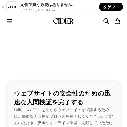
Skip to main content
定価で買う必要はありません。
をゲット
アプリなら15%OFF →
ウェブサイトの安全性のための迅
速な人間検証を完了する
詐欺、スパム、悪用からウェブサイトを保護するため
に、簡単な人間検証プロセスを完了してください。ご協
力いただき、安全なオンライン環境に貢献していただけ