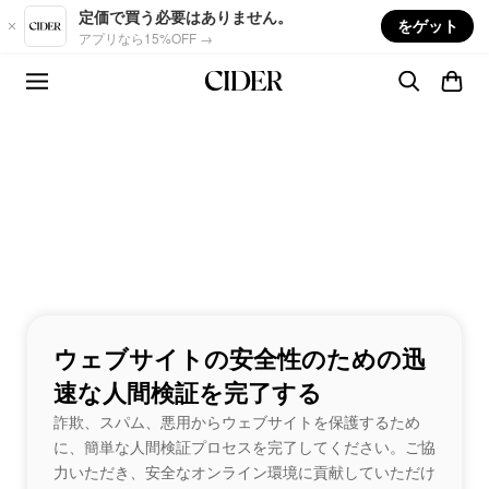
Skip to main content
定価で買う必要はありません。
をゲット
アプリなら15%OFF →
ウェブサイトの安全性のための迅
速な人間検証を完了する
詐欺、スパム、悪用からウェブサイトを保護するため
に、簡単な人間検証プロセスを完了してください。ご協
力いただき、安全なオンライン環境に貢献していただけ