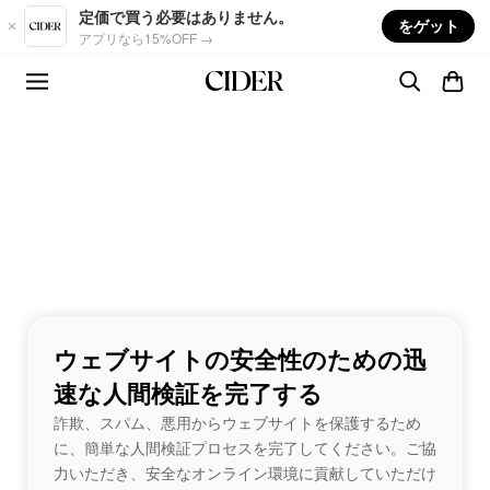
Skip to main content
定価で買う必要はありません。
をゲット
アプリなら15%OFF →
ウェブサイトの安全性のための迅
速な人間検証を完了する
詐欺、スパム、悪用からウェブサイトを保護するため
に、簡単な人間検証プロセスを完了してください。ご協
力いただき、安全なオンライン環境に貢献していただけ