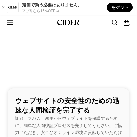
Skip to main content
定価で買う必要はありません。
をゲット
アプリなら15%OFF →
ウェブサイトの安全性のための迅
速な人間検証を完了する
詐欺、スパム、悪用からウェブサイトを保護するため
に、簡単な人間検証プロセスを完了してください。ご協
力いただき、安全なオンライン環境に貢献していただけ