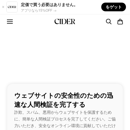
Skip to main content
定価で買う必要はありません。
をゲット
アプリなら15%OFF →
ウェブサイトの安全性のための迅
速な人間検証を完了する
詐欺、スパム、悪用からウェブサイトを保護するため
に、簡単な人間検証プロセスを完了してください。ご協
力いただき、安全なオンライン環境に貢献していただけ