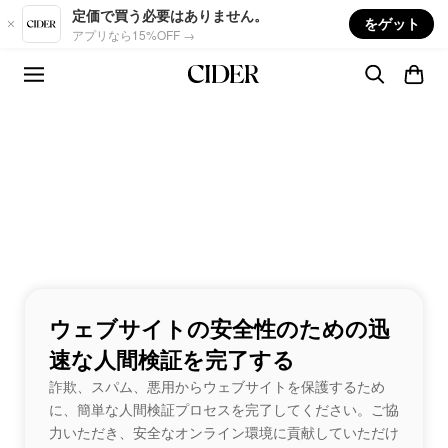
Skip to main content
定価で買う必要はありません。
をゲット
アプリなら15%OFF →
ウェブサイトの安全性のための迅
速な人間検証を完了する
詐欺、スパム、悪用からウェブサイトを保護するため
に、簡単な人間検証プロセスを完了してください。ご協
力いただき、安全なオンライン環境に貢献していただけ