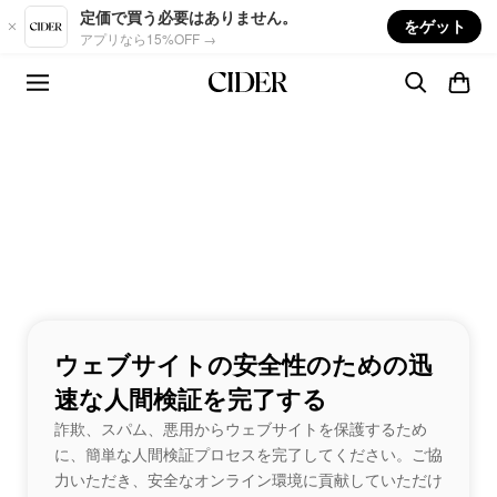
Skip to main content
定価で買う必要はありません。
をゲット
アプリなら15%OFF →
ウェブサイトの安全性のための迅
速な人間検証を完了する
詐欺、スパム、悪用からウェブサイトを保護するため
に、簡単な人間検証プロセスを完了してください。ご協
力いただき、安全なオンライン環境に貢献していただけ