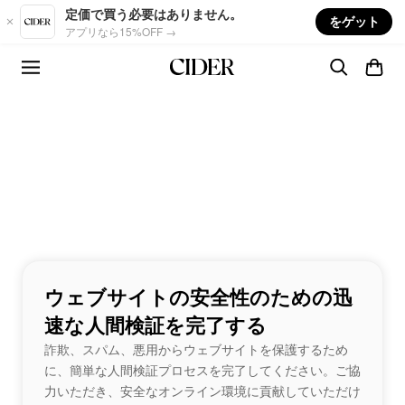
Skip to main content
定価で買う必要はありません。
をゲット
アプリなら15%OFF →
ウェブサイトの安全性のための迅
速な人間検証を完了する
詐欺、スパム、悪用からウェブサイトを保護するため
に、簡単な人間検証プロセスを完了してください。ご協
力いただき、安全なオンライン環境に貢献していただけ