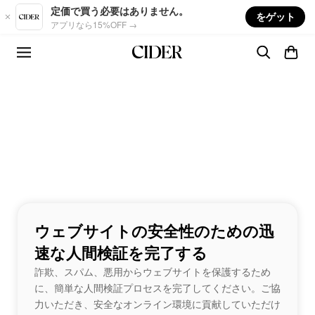
Skip to main content
定価で買う必要はありません。
をゲット
アプリなら15%OFF →
ウェブサイトの安全性のための迅
速な人間検証を完了する
詐欺、スパム、悪用からウェブサイトを保護するため
に、簡単な人間検証プロセスを完了してください。ご協
力いただき、安全なオンライン環境に貢献していただけ