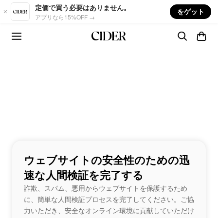
Skip to main content
定価で買う必要はありません。
をゲット
アプリなら15%OFF →
ウェブサイトの安全性のための迅
速な人間検証を完了する
詐欺、スパム、悪用からウェブサイトを保護するため
に、簡単な人間検証プロセスを完了してください。ご協
力いただき、安全なオンライン環境に貢献していただけ