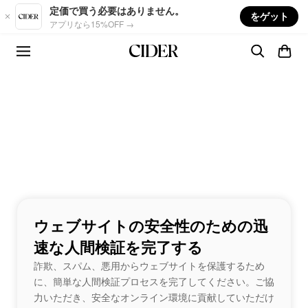
Skip to main content
定価で買う必要はありません。
をゲット
アプリなら15%OFF →
ウェブサイトの安全性のための迅
速な人間検証を完了する
詐欺、スパム、悪用からウェブサイトを保護するため
に、簡単な人間検証プロセスを完了してください。ご協
力いただき、安全なオンライン環境に貢献していただけ