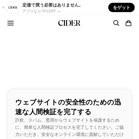
Skip to main content
定価で買う必要はありません。
をゲット
アプリなら15%OFF →
ウェブサイトの安全性のための迅
速な人間検証を完了する
詐欺、スパム、悪用からウェブサイトを保護するため
に、簡単な人間検証プロセスを完了してください。ご協
力いただき、安全なオンライン環境に貢献していただけ