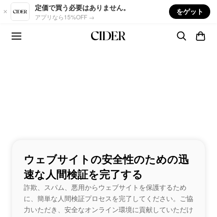
Skip to main content
定価で買う必要はありません。
をゲット
アプリなら15%OFF →
ウェブサイトの安全性のための迅
速な人間検証を完了する
詐欺、スパム、悪用からウェブサイトを保護するため
に、簡単な人間検証プロセスを完了してください。ご協
力いただき、安全なオンライン環境に貢献していただけ