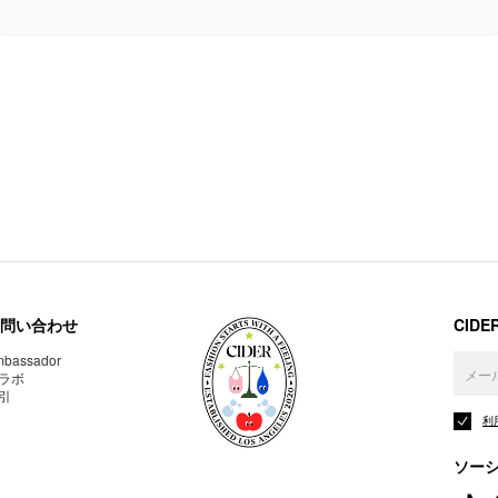
問い合わせ
CID
bassador
ラボ
引
利
ソー