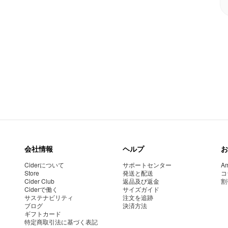
会社情報
ヘルプ
お
Ciderについて
サポートセンター
Am
Store
発送と配送
コ
Cider Club
返品及び返金
割
Ciderで働く
サイズガイド
サステナビリティ
注文を追跡
ブログ
決済方法
ギフトカード
特定商取引法に基づく表記