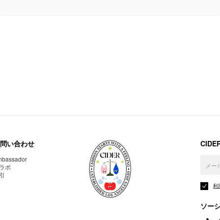
問い合わせ
CID
bassador
ラボ
引
利
ソー