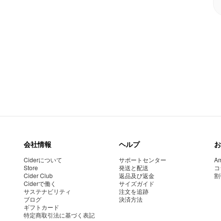
会社情報
ヘルプ
お
Ciderについて
サポートセンター
Am
Store
発送と配送
コ
Cider Club
返品及び返金
割
Ciderで働く
サイズガイド
サステナビリティ
注文を追跡
ブログ
決済方法
ギフトカード
特定商取引法に基づく表記