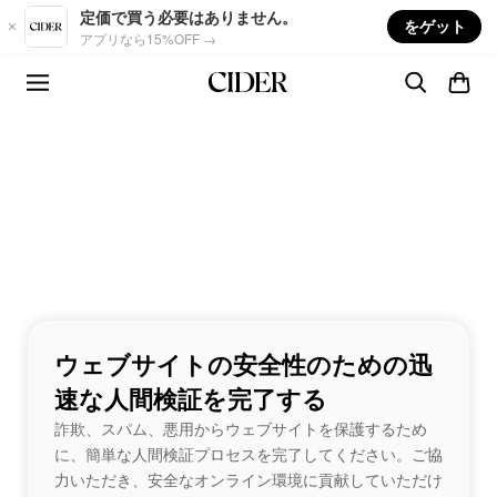
Skip to main content
定価で買う必要はありません。
をゲット
アプリなら15%OFF →
ウェブサイトの安全性のための迅
速な人間検証を完了する
詐欺、スパム、悪用からウェブサイトを保護するため
に、簡単な人間検証プロセスを完了してください。ご協
力いただき、安全なオンライン環境に貢献していただけ