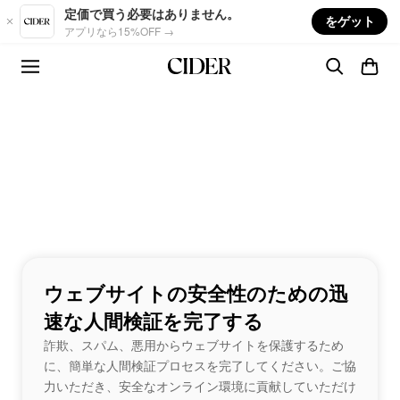
Skip to main content
定価で買う必要はありません。
をゲット
アプリなら15%OFF →
ウェブサイトの安全性のための迅
速な人間検証を完了する
詐欺、スパム、悪用からウェブサイトを保護するため
に、簡単な人間検証プロセスを完了してください。ご協
力いただき、安全なオンライン環境に貢献していただけ