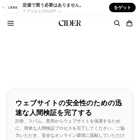
Skip to main content
定価で買う必要はありません。
をゲット
アプリなら15%OFF →
ウェブサイトの安全性のための迅
速な人間検証を完了する
詐欺、スパム、悪用からウェブサイトを保護するため
に、簡単な人間検証プロセスを完了してください。ご協
力いただき、安全なオンライン環境に貢献していただけ