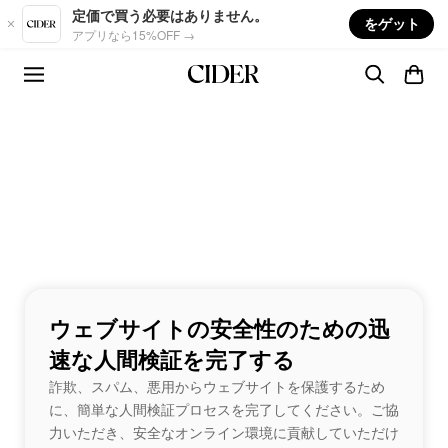
Skip to main content
定価で買う必要はありません。
をゲット
アプリなら15%OFF →
ウェブサイトの安全性のための迅
速な人間検証を完了する
詐欺、スパム、悪用からウェブサイトを保護するため
に、簡単な人間検証プロセスを完了してください。ご協
力いただき、安全なオンライン環境に貢献していただけ