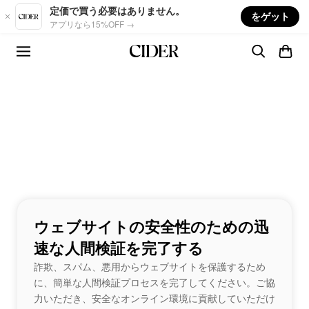
Skip to main content
定価で買う必要はありません。
をゲット
アプリなら15%OFF →
ウェブサイトの安全性のための迅
速な人間検証を完了する
詐欺、スパム、悪用からウェブサイトを保護するため
に、簡単な人間検証プロセスを完了してください。ご協
力いただき、安全なオンライン環境に貢献していただけ