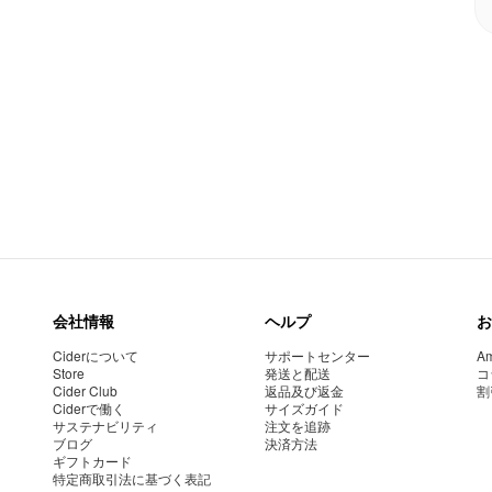
会社情報
ヘルプ
お
Ciderについて
サポートセンター
Am
Store
発送と配送
コ
Cider Club
返品及び返金
割
Ciderで働く
サイズガイド
サステナビリティ
注文を追跡
ブログ
決済方法
ギフトカード
特定商取引法に基づく表記