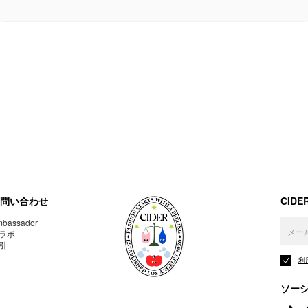
問い合わせ
CID
bassador
ラボ
引
利
ソー