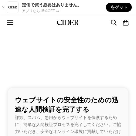
Skip to main content
定価で買う必要はありません。
をゲット
アプリなら15%OFF →
ウェブサイトの安全性のための迅
速な人間検証を完了する
詐欺、スパム、悪用からウェブサイトを保護するため
に、簡単な人間検証プロセスを完了してください。ご協
力いただき、安全なオンライン環境に貢献していただけ