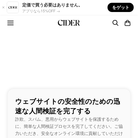
Skip to main content
定価で買う必要はありません。
をゲット
アプリなら15%OFF →
ウェブサイトの安全性のための迅
速な人間検証を完了する
詐欺、スパム、悪用からウェブサイトを保護するため
に、簡単な人間検証プロセスを完了してください。ご協
力いただき、安全なオンライン環境に貢献していただけ