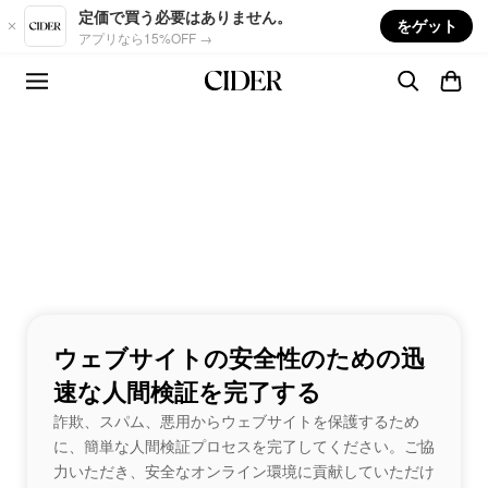
Skip to main content
定価で買う必要はありません。
をゲット
アプリなら15%OFF →
ウェブサイトの安全性のための迅
速な人間検証を完了する
詐欺、スパム、悪用からウェブサイトを保護するため
に、簡単な人間検証プロセスを完了してください。ご協
力いただき、安全なオンライン環境に貢献していただけ