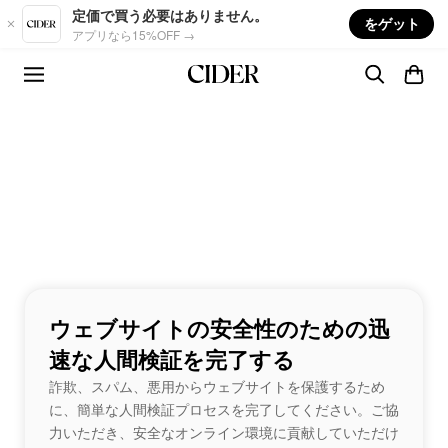
Skip to main content
定価で買う必要はありません。
をゲット
アプリなら15%OFF →
ウェブサイトの安全性のための迅
速な人間検証を完了する
詐欺、スパム、悪用からウェブサイトを保護するため
に、簡単な人間検証プロセスを完了してください。ご協
力いただき、安全なオンライン環境に貢献していただけ