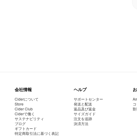
会社情報
ヘルプ
お
Ciderについて
サポートセンター
Am
Store
発送と配送
コ
Cider Club
返品及び返金
割
Ciderで働く
サイズガイド
サステナビリティ
注文を追跡
ブログ
決済方法
ギフトカード
特定商取引法に基づく表記