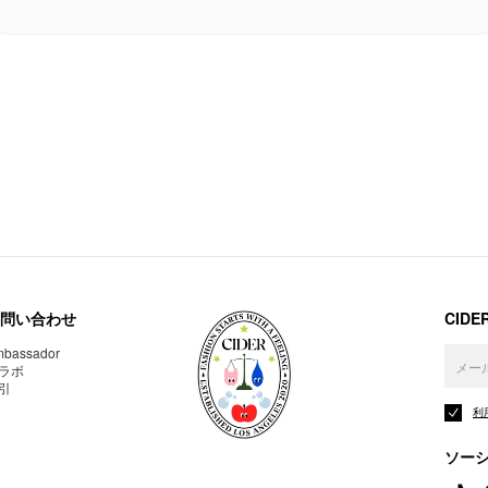
問い合わせ
CID
bassador
ラボ
引
利
ソー