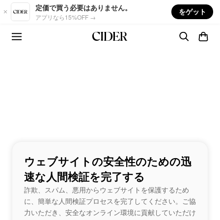
Skip to main content
定価で買う必要はありません。
をゲット
アプリなら15%OFF →
ウェブサイトの安全性のための迅
速な人間検証を完了する
詐欺、スパム、悪用からウェブサイトを保護するため
に、簡単な人間検証プロセスを完了してください。ご協
力いただき、安全なオンライン環境に貢献していただけ