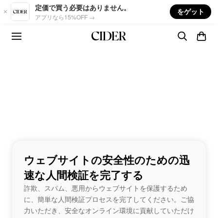
Skip to main content
定価で買う必要はありません。
をゲット
アプリなら15%OFF →
ウェブサイトの安全性のための迅
速な人間検証を完了する
詐欺、スパム、悪用からウェブサイトを保護するため
に、簡単な人間検証プロセスを完了してください。ご協
力いただき、安全なオンライン環境に貢献していただけ