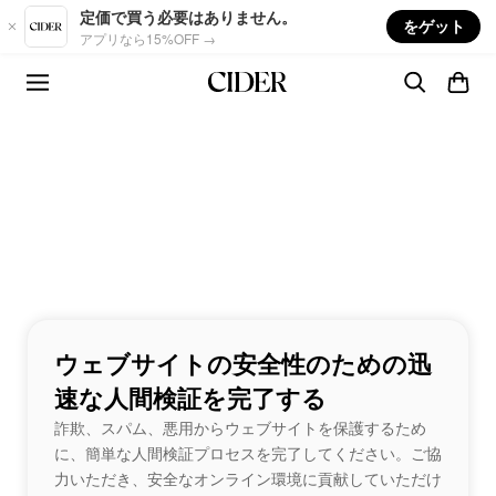
Skip to main content
定価で買う必要はありません。
をゲット
アプリなら15%OFF →
ウェブサイトの安全性のための迅
速な人間検証を完了する
詐欺、スパム、悪用からウェブサイトを保護するため
に、簡単な人間検証プロセスを完了してください。ご協
力いただき、安全なオンライン環境に貢献していただけ