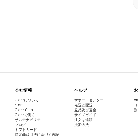
会社情報
ヘルプ
お
Ciderについて
サポートセンター
Am
Store
発送と配送
コ
Cider Club
返品及び返金
割
Ciderで働く
サイズガイド
サステナビリティ
注文を追跡
ブログ
決済方法
ギフトカード
特定商取引法に基づく表記