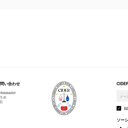
問い合わせ
CID
bassador
ラボ
引
利
ソー