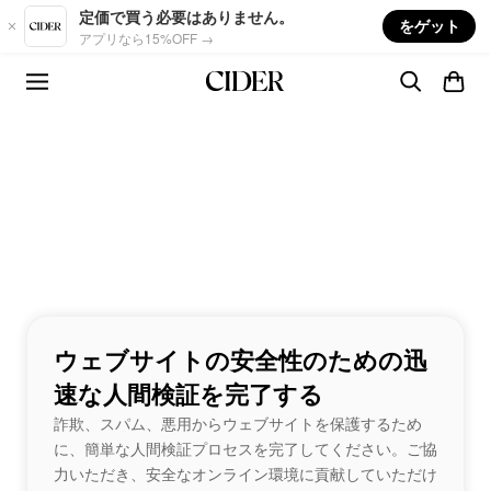
Skip to main content
定価で買う必要はありません。
をゲット
アプリなら15%OFF →
ウェブサイトの安全性のための迅
速な人間検証を完了する
詐欺、スパム、悪用からウェブサイトを保護するため
に、簡単な人間検証プロセスを完了してください。ご協
力いただき、安全なオンライン環境に貢献していただけ